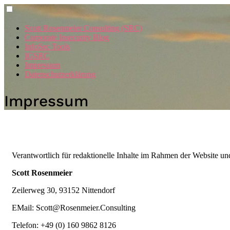
Skip
to
content
Scott Rosenmeier Consulting (SRC)
Corporate Insecurity Blog
InfoSec Tools
IGSRC
Impressum
Datenschutzerklärung
Impressum
Verantwortlich für redaktionelle Inhalte im Rahmen der Website und
Scott Rosenmeier
Zeilerweg 30, 93152 Nittendorf
EMail: Scott@Rosenmeier.Consulting
Telefon: +49 (0) 160 9862 8126